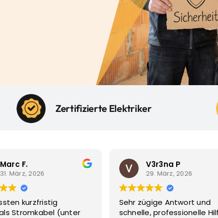
Zertifizierte Elektriker
V3r3na P
Pablo Wegman
29. März, 2026
14. März, 2026
zügige Antwort und
Für meine Kernsanierung
lle, professionelle Hilfe.
Fatmir die gesamte neu