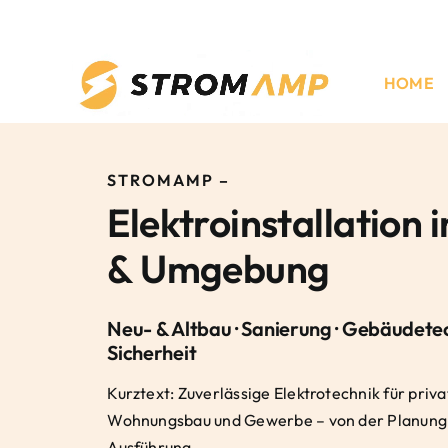
Skip
to
content
HOME
STROMAMP –
Elektroinstallation
& Umgebung
Neu- & Altbau · Sanierung · Gebäudetec
Sicherheit
Kurztext: Zuverlässige Elektrotechnik für priv
Wohnungsbau und Gewerbe – von der Planung 
Ausführung.