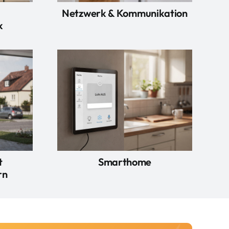
Netzwerk & Kommunikation
k
t
Smarthome
rn