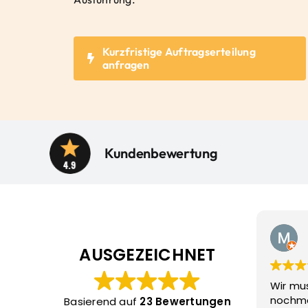
Kurzfristige Auftragserteilung
anfragen
Kundenbewertung
Marc F.
31. März, 2026
AUSGEZEICHNET
Wir mussten kurzfristig
Sehr 
nochmals Stromkabel (unter
schne
Basierend auf
23 Bewertungen