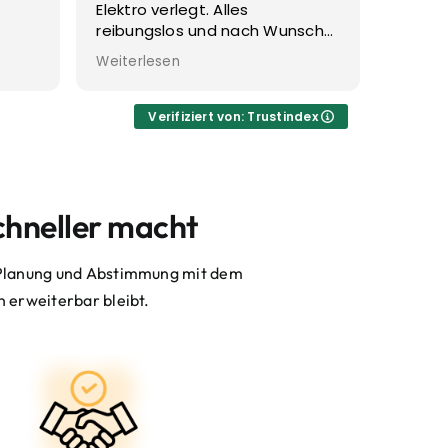
einfach eine tolle
reas
unsch
Zusammenarbeit. Kein geht
nicht oder gibt's nicht. Einfach
Weiterlesen
top
Verifiziert von: Trustindex
schneller macht
, Planung und Abstimmung mit dem
n erweiterbar bleibt.