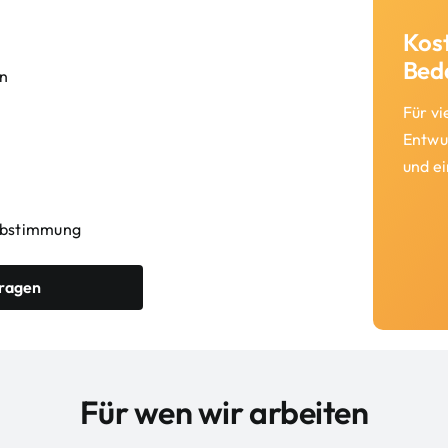
Kost
Bed
en
Für vi
Entwu
und e
 Abstimmung
fragen
Für wen wir arbeiten