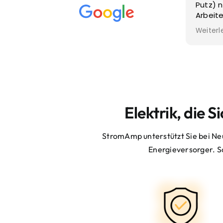
Putz) neu verlegen bzw. die
Viele
Arbeiten vom günstigen
Elektriker zuvor „korrigieren
Weiterlesen
lassen“. Professionelle Arbeit
und klasse Erreichbarkeit. Nicht
ganz günstig aber den Preis
wirklich wert.
Elektrik, die 
StromAmp unterstützt Sie bei Ne
Energieversorger. So